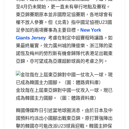
至4月仍未開始，更一直未有舉行地點及賽程。
東亞錦賽期原本並非國際足協賽期，各地球會有
權不放人參賽。但《北青》指中國足協視U23國
足參加的兩項賽事為主要目標，
New York
Giants Jersey
考慮在制定中超賽程時讓路。如
果最終屬實，效力廣州城的陳俊樂、浙江隊的梁
諾恆及梅州的勞烈斯有機會歸隊代表港足出戰東
亞錦，亦可望成為亞運超齡球員的考慮之列。
金玟哉在上屆東亞錦對中國一仗攻入一球，現已
成為韓國主力國腳。（圖：體路資料庫）
韓國傳媒昨日引述當地球圈消息，由於日本及中
國預料均派出小國腳出戰東亞錦，原打算強陣出
擊的韓國亦可能改派U23球員迎戰。韓國主帥保