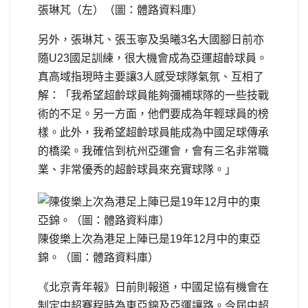
張琳芃（左）（圖：體路資料庫）
另外，張琳芃、張玉寧及吳曦
3
名大國腳日前亦
隨U23國足訓練，很大機會成為亞運超齡球員。
真高域指現時主要讓3人感受球隊氣氛、互相了
解：「我希望超齡球員能夠彌補球隊的一些技戰
術的不足。另一方面，他們要成為年輕球員的榜
樣。此外，我希望超齡球員能成為中國足球傳承
的橋梁。我確信到杭州亞運會，會有三名非常職
業、非常優秀的超齡球員來充實球隊。」
陳俊樂上次為港足上陣已是19年12月中的東亞
錦。（圖：體路資料庫）
《北京青年報》日前則報道，中國足協有機會在
制定中超賽程時為東亞錦及亞運讓路。今屆中超