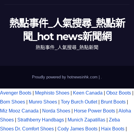
熱點事件_人氣搜尋_熱點新
聞_hot news新聞網
熱點事件_人氣搜尋_熱點新聞
Proudly powered by hotnewsinhk.com
|
.
Avenger Boots
|
Mephisto Shoes
|
Keen Canada
|
Oboz Boots
|
Born Shoes
|
Munro Shoes
|
Tory Burch Outlet
|
Brunt Boots
|
Miz Mooz Canada
|
Norda Shoes
|
Horse Power Boots
|
Aloha
Shoes
|
Strathberry Handbags
|
Munich Zapatillas
|
Zeba
Shoes
Dr. Comfort Shoes
|
Cody James Boots
|
Haix Boots
|