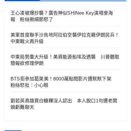
王心凌被爆抄襲？廣告神似SHINee Key演唱會海
報 粉絲揪細節怒了
美軍首度聯手沙烏地阿拉伯空襲伊拉克親伊朗民兵！
中東戰火再升級
中東局勢重大升級！美資能源船埃及遇襲 川普聽取
簡報欲修理伊朗
BTS拒參加葛萊美！8000萬點閱影片遭默默下架
粉絲怒批：小心眼
劉若英高雄買白糖粿沒人認出 本人脫口1句遭老闆
娘虧難聊天