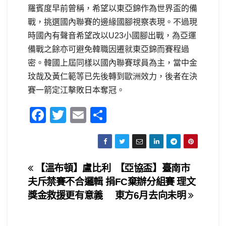
羅賓度早前曾稱，希望以東亞錦作為世界盃的備
戰，挑選國內聯賽的邊緣國腳視察表現。不過現
時國內有聲音希望改以U23小國腳出戰，為亞運
備戰之餘亦可避免韓職因遷就東亞錦而賽程過
密。韓國上屆同樣以國內聯賽球員為主，當中金
玟哉及黃仁範等已先後轉到歐洲效力，後者在決
賽一箭定江擊敗日本奪冠。
F
T
E
S
a
wi
m
h
c
tt
ail
ar
e
er
e
文
【溫布頓】盧比利
【亞協盃】臺南市
b
夫斥禁賽不合邏輯 捐
FC棄辦分組賽 理文
章
o
獎金救援更有意義
東方6月去向未明
o
導