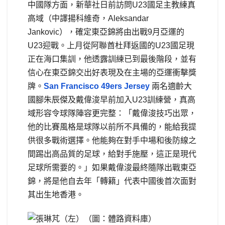
中國隊方面，新華社日前訪問U23國足主教練真
高域（中譯揚科維奇，Aleksandar
Jankovic），確定東亞錦將由出戰9月亞運的
U23迎戰。上月從阿聯酋杜拜返國的U23國足現
正在海口集訓，他透露訓練已到最後階段，並有
信心在東亞錦交出好表現及在主場的亞運衝擊獎
牌。
San Francisco 49ers Jersey
兩名適齡大
國腳朱辰傑及戴偉浚早前加入U23訓練營，真高
域形容令球隊陣容更完整：「戴偉浚技巧出眾，
他的比賽風格是球隊以前所不具備的，能給我提
供很多戰術選擇。他能夠在對手中場和後防線之
間踢出高品質的足球，給對手施壓，這正是現代
足球所需要的。」如果戴偉浚最終隨隊出戰東亞
錦，將是他自去年「轉籍」代表中國後首次面對
其出生地香港。