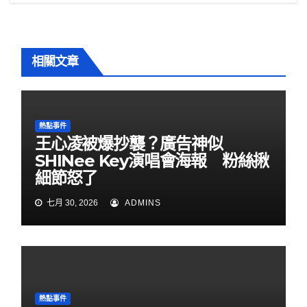
k
覽
相關文章
熱點事件
王心凌被爆抄襲？廣告神似
SHINee Key演唱會海報 粉絲揪
細節怒了
七月 30, 2026
ADMINS
熱點事件