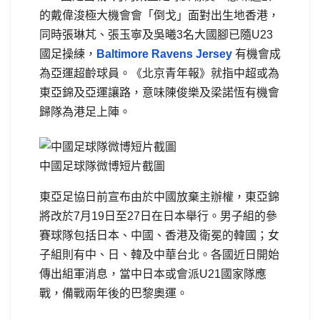
的戴偉浚極大機會會「倒戈」面對出生地香港，
同時張琳芃、張玉寧及吳曦
3
名大國腳已隨
U23
國足操練，
Baltimore Ravens Jersey
有機會成
為亞運超齡球員。《北京青年報》就指中超或為
東亞錦及亞運讓路，意味陳俊樂及梁諾恆有機會
歸隊為港足上陣。
中國足球隊微博短片截圖
東亞足協日前宣布由於中國放棄主辦權，東亞錦
將改於
7
月
19
日至
27
日在日本舉行。男子組的參
賽球隊包括日本、中國、香港及衛冕的韓國；女
子組則有中、日、韓及中華台北。各國近日開始
傳出組軍消息，當中日本或會派
U21
國家隊應
戰，備戰兩年後的巴黎奧運。