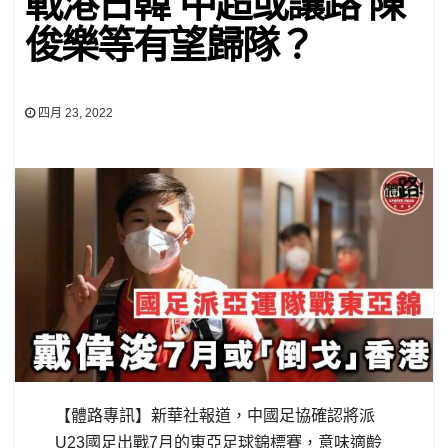
戰港日韓 中超或讓路 陳
俊樂等有望歸隊？
四月 23, 2022
【體路專訊】新華社報道，中國足協確認將派
U23
國足出戰
7
月的東亞足球錦標賽，意味適齡