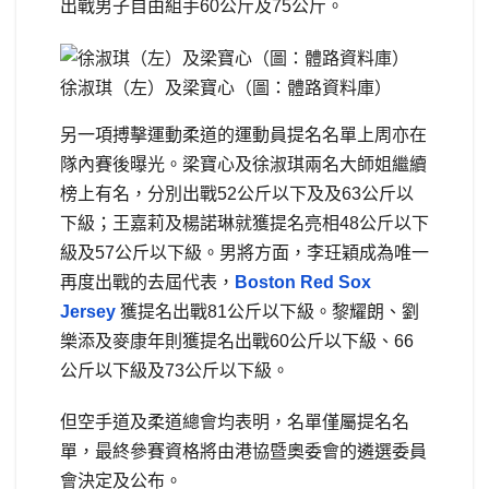
出戰男子自由組手60公斤及75公斤。
徐淑琪（左）及梁寶心（圖：體路資料庫）
另一項搏擊運動柔道的運動員提名名單上周亦在
隊內賽後曝光。梁寶心及徐淑琪兩名大師姐繼續
榜上有名，分別出戰52公斤以下及及63公斤以
下級；王嘉莉及楊諾琳就獲提名亮相48公斤以下
級及57公斤以下級。男將方面，李玨穎成為唯一
再度出戰的去屆代表，
Boston Red Sox
Jersey
獲提名出戰81公斤以下級。黎耀朗、劉
樂添及麥康年則獲提名出戰60公斤以下級、66
公斤以下級及73公斤以下級。
但空手道及柔道總會均表明，名單僅屬提名名
單，最終參賽資格將由港協暨奧委會的遴選委員
會決定及公布。