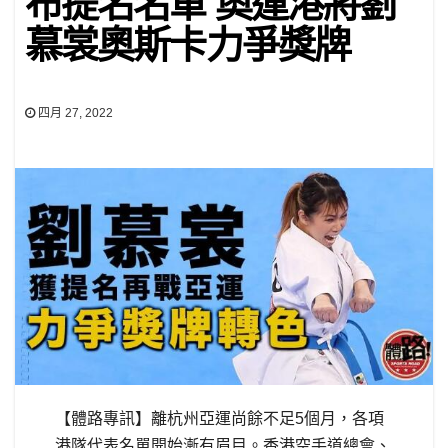
布提名名單 奧運港將劉
慕裳奧斯卡力爭獎牌
四月 27, 2022
【體路專訊】離杭州亞運尚餘不足5個月，各項
港隊代表名單開始漸有眉目。香港空手道總會、