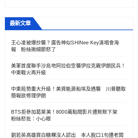
最新文章
王心凌被爆抄襲？廣告神似SHINee Key演唱會海
報 粉絲揪細節怒了
美軍首度聯手沙烏地阿拉伯空襲伊拉克親伊朗民兵！
中東戰火再升級
中東局勢重大升級！美資能源船埃及遇襲 川普聽取
簡報欲修理伊朗
BTS拒參加葛萊美！8000萬點閱影片遭默默下架
粉絲怒批：小心眼
劉若英高雄買白糖粿沒人認出 本人脫口1句遭老闆