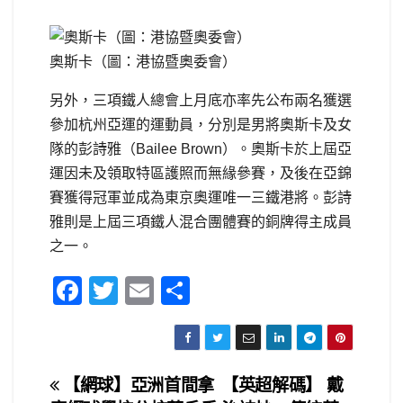
奧斯卡（圖：港協暨奧委會）
另外，三項鐵人總會上月底亦率先公布兩名獲選
參加杭州亞運的運動員，分別是男將奧斯卡及女
隊的彭詩雅（Bailee Brown）。奧斯卡於上屆亞
運因未及領取特區護照而無緣參賽，及後在亞錦
賽獲得冠軍並成為東京奧運唯一三鐵港將。彭詩
雅則是上屆三項鐵人混合團體賽的銅牌得主成員
之一。
F
T
E
S
a
wi
m
h
c
tt
ail
ar
e
er
e
文
【網球】亞洲首間拿
【英超解碼】 戴