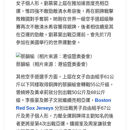
女子個人形。劉慕裳上屆在雅加達首度亮相亞
運，惟四強不敵勁敵清水希容後，再在銅牌戰擊
敗韓國對手奪銅。她剛在世界一級空手道超級聯
賽再次不敵清水希容獲得銀牌，後者相信續是其
在亞運的勁敵。劉慕裳出戰亞運前，會先於7月
參加在美國舉行的世界運動會。
蔡韻瑜（相片來源：港協暨奧委會）
其他空手道選手方面，上屆在女子自由組手61公
斤以下同樣取得銅牌的蔡韻瑜會轉戰55公斤級，
曾綺婷及黃卓莉就分別出戰50公斤及68公斤
級。李振豪及鄭子文就繼續亮相亞運，
Boston
Red Sox Jerseys
分別出戰男子自由組手67公
斤及男子個人形，力壓全運銅牌得主劉知名的後
者更將是第4次出戰亞運。鍾揚筌及周家謙就會