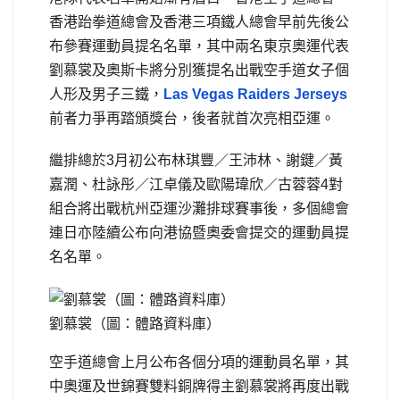
香港跆拳道總會及香港三項鐵人總會早前先後公
布參賽運動員提名名單，其中兩名東京奧運代表
劉慕裳及奧斯卡將分別獲提名出戰空手道女子個
人形及男子三鐵，
Las Vegas Raiders Jerseys
前者力爭再踏頒獎台，後者就首次亮相亞運。
繼排總於3月初公布林琪豐／王沛林、謝鍵／黃
嘉潤、杜詠彤／江卓儀及歐陽瑋欣／古蓉蓉4對
組合將出戰杭州亞運沙灘排球賽事後，多個總會
連日亦陸續公布向港協暨奧委會提交的運動員提
名名單。
劉慕裳（圖：體路資料庫）
空手道總會上月公布各個分項的運動員名單，其
中奧運及世錦賽雙料銅牌得主劉慕裳將再度出戰