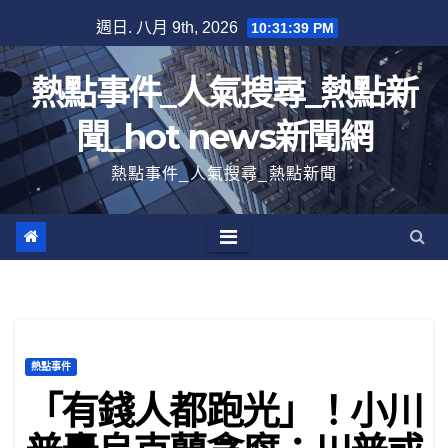
跳
週日. 八月 9th, 2026
10:31:40 PM
至
內
熱點事件_人氣搜尋_熱點新
容
聞_hot news新聞網
熱點事件_人氣搜尋_熱點新聞
熱點事件
「有錢人都跑光」！小川