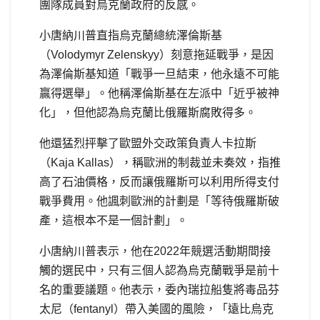
團隊成員對烏克蘭政府的反感。
小唐納川普直指烏克蘭總統澤倫斯基
（Volodymyr Zelenskyy）刻意拖延戰爭，是因
為澤倫斯基知道「戰爭一旦結束，他永遠不可能
贏得選舉」。他稱澤倫斯基在左派中「近乎被神
化」，但他認為烏克蘭比俄羅斯腐敗得多。
他還猛烈抨擊了歐盟外交政策負責人卡拉斯
（Kaja Kallas），稱歐洲的制裁並未奏效，指推
高了石油價格，反而讓俄羅斯可以利用所得支付
戰爭費用。他諷刺歐洲的計劃是「等待俄羅斯破
產，這根本不是一個計劃」。
小唐納川普表示，他在2022年競選活動期間接
觸的選民中，只有三個人認為烏克蘭戰爭是前十
名的重要議題。他表示，委內瑞拉船隻將毒品芬
太尼（fentanyl）帶入美國的風險，「遠比烏克