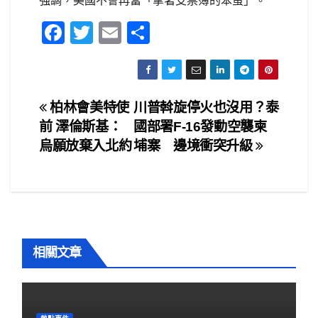
強調，美國不會再當「拿著支票簿的笨蛋」。
F
T
E
S
a
wi
m
h
c
tt
ail
ar
e
er
e
文
柏林會美特使
川普斡旋停火也沒用？泰
b
前 澤倫斯基：
國部署F-16發動空襲柬
章
o
烏願放棄入北約
埔寨 邊境衝突升級
o
導
k
覽
相關文章