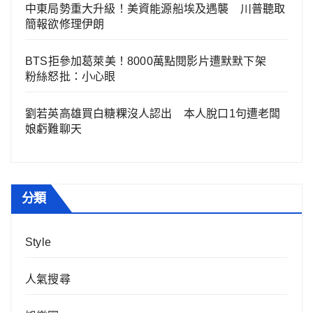
中東局勢重大升級！美資能源船埃及遇襲 川普聽取
簡報欲修理伊朗
BTS拒參加葛萊美！8000萬點閱影片遭默默下架
粉絲怒批：小心眼
劉若英高雄買白糖粿沒人認出 本人脫口1句遭老闆
娘虧難聊天
分類
Style
人氣搜尋