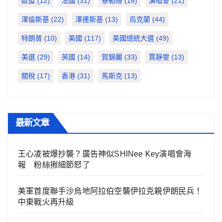
歐盟
(12)
法國
(31)
泰勒絲
(18)
演唱會
(21)
澤倫斯基
(22)
澤連斯基
(13)
烏克蘭
(44)
特朗普
(10)
美國
(117)
美國總統大選
(49)
美選
(29)
英國
(14)
賀錦麗
(33)
賈靜雯
(13)
關稅
(17)
香港
(31)
馬斯克
(13)
最新文章
王心凌被爆抄襲？廣告神似SHINee Key演唱會海
報 粉絲揪細節怒了
美軍首度聯手沙烏地阿拉伯空襲伊拉克親伊朗民兵！
中東戰火再升級