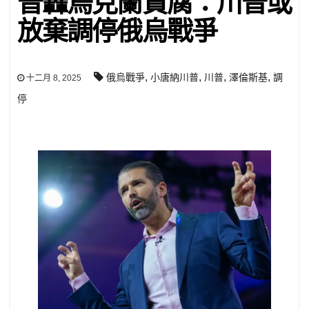
普轟烏克蘭貪腐：川普或
放棄調停俄烏戰爭
,
,
,
,
俄烏戰爭
小唐納川普
川普
澤倫斯基
調
十二月 8, 2025
停