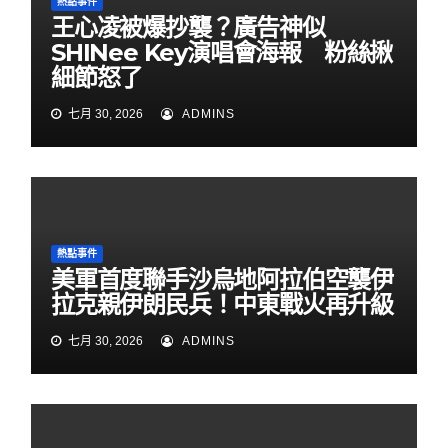
熱點事件
王心凌被爆抄襲？廣告神似
SHINee Key演唱會海報 粉絲揪
細節怒了
七月 30, 2026
ADMINS
熱點事件
美軍首度聯手沙烏地阿拉伯空襲伊
拉克親伊朗民兵！中東戰火再升級
七月 30, 2026
ADMINS