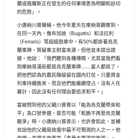
蘭或俄羅斯正在發生的任何事情更為明顯和迫切
的危險」。
小唐納川普聲稱，他今年夏天在摩納哥觀察到，
在同一天內，像布加迪（Bugattis）和法拉利
（Ferraris）等超級跑車中，有50%都掛著烏克
蘭車牌，質疑車主財富來源，但他並未提出證
據。他說：「我們聽到各種傳聞，尤其當我們看
到摩納哥滿街都是烏克蘭車牌……富人都逃了，
把他們認為的農民階級留在國內打仗。只要資金
列車持續進來、而且他們能繼續侵占，沒有人在
審計，因此沒有任何理由要追求和平。」
當被問到他的父親川普曾以「能為烏克蘭帶來和
平」為口號參選，是否可能「乾脆不再管烏克蘭
戰爭」時，小唐納川普表示，也許會如此，並補
充說他的父親是政壇中最不可預測的人之一。他