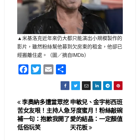
▲米基洛克近年來仍大都只能演出小規模製作的
影片，雖然粉絲幫他募到欠房東的租金，他卻已
經搬離住處。（圖／摘自IMDb）
F
T
E
S
a
wi
m
h
c
tt
ail
ar
e
er
e
文
李奧納多遭當眾挖
申敏兒、金宇彬西班
b
苦女友哏！主持人急
牙度蜜月！粉絲敲碗
章
o
補一句：抱歉我開了
愛的結晶：一定顏值
o
導
低俗玩笑
天花板
k