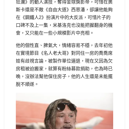
狂瀾》的動人演技，奪得金球獎影帝，可惜在奧
斯卡還是不敵《自由大道》西恩潘，卻讓他能夠
在《鋼鐵人2》扮演片中的大反派，可惜片子的
口碑不及上一集，米基洛克也沒能把握翻身的機
會，又只能在一些小規模影片中亮相。
他的個性直、脾氣大，情緒容易不穩，去年初他
在實境節目《名人老大哥》對同住一房的喬喬席
娃有歧視言論，被製作單位逼退，現在又因為欠
房租被迫搬家，就算有粉絲募款捐助，也為時已
晚，沒辦法幫他保住房子，他的人生還是未能擺
脫不順遂。