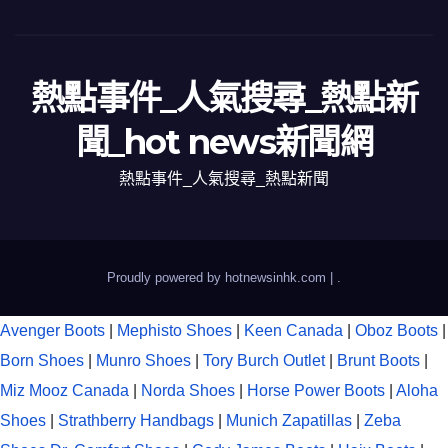
熱點事件_人氣搜尋_熱點新
聞_hot news新聞網
熱點事件_人氣搜尋_熱點新聞
Proudly powered by hotnewsinhk.com
|
.
Avenger Boots
|
Mephisto Shoes
|
Keen Canada
|
Oboz Boots
|
Born Shoes
|
Munro Shoes
|
Tory Burch Outlet
|
Brunt Boots
|
Miz Mooz Canada
|
Norda Shoes
|
Horse Power Boots
|
Aloha
Shoes
|
Strathberry Handbags
|
Munich Zapatillas
|
Zeba