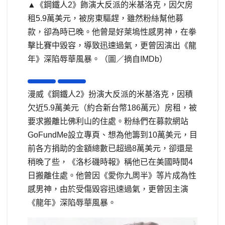
▲《鋼鐵人2》飾演大反派的米基洛克，因欠房
租5.9萬美元，被房東驅趕，雖然粉絲幫他募
款，卻為時已晚。他曾是好萊塢性感男神，在拳
擊比賽中毀容，導致迅速過氣，更曾因演出《龍
年》深陷辱華風暴。（圖／摘自IMDb）
漫威《鋼鐵人2》扮演大反派的米基洛克，因積
欠近5.9萬美元（約合新台幣186萬元）房租，被
要求搬離比佛利山的住處。粉絲們在募款網站
GoFundMe設立專頁、想為他籌到10萬美元，目
前各方捐助的金額總數已超過8萬美元，卻還是
稍晚了些，《洛杉磯時報》稱他已在美國時間4
日搬離住處。他曾因《愛你九周半》等片成為性
感男神，由於受傷毀容迅速過氣，更曾因主演
《龍年》深陷辱華風暴。