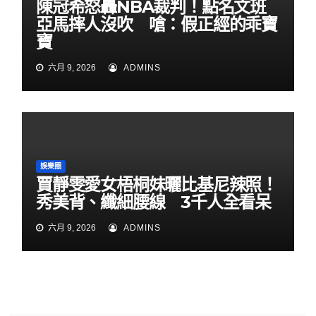
陳冠希怒轟NBA裁判！點名文班
亞馬摔人沒吹 嗆：假正經的乖寶
寶
六月 9, 2026
ADMINS
娛樂圈
賈靜雯愛女梧桐妹曬比基尼辣照！
秀美背、纖細腰線 3千人全看呆
六月 9, 2026
ADMINS