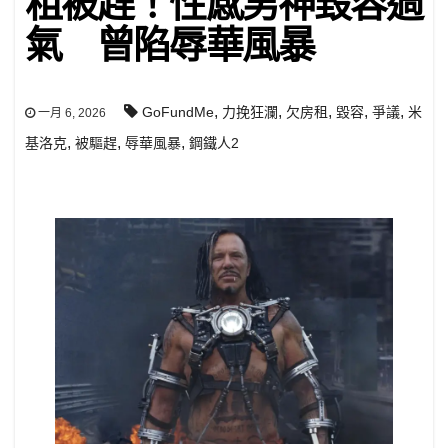
租被趕！性感男神毀容過
氣 曾陷辱華風暴
,
,
,
,
,
GoFundMe
力挽狂瀾
欠房租
毀容
爭議
米
一月 6, 2026
,
,
,
基洛克
被驅趕
辱華風暴
鋼鐵人2