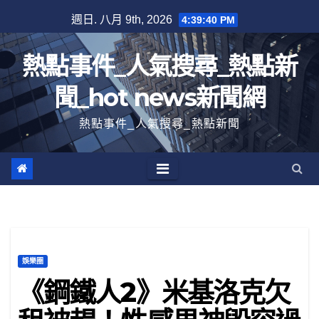
跳
週日. 八月 9th, 2026
4:39:41 PM
至
內
熱點事件_人氣搜尋_熱點新
容
聞_hot news新聞網
熱點事件_人氣搜尋_熱點新聞
娛樂圈
《鋼鐵人2》米基洛克欠