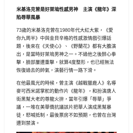
米基洛克曾是好萊塢性感男神 主演《龍年》深
陷辱華風暴
73歲的米基洛克曾在1980年代大紅大紫，《愛
你九周半》中與金貝辛格的性感激情戲引爆話
題，後來在《天使心》、《野蘭花》都有大膽演
出，是當時好萊塢男神之一。不過他之後醉心拳
擊，臉部屢遭重擊，就算4度整形，也已經無法
恢復過去的帥氣，演藝行情一路下滑。
在他最風光的時候，曾主演《越戰獵鹿人》名導
麥可西米諾掌舵的動作片《龍年》，和扮演唐人
街黑幫大老的尊龍火拚，當年引爆「辱華」爭
議，一堆在美華僑抗議該片把華人演成黑幫暴
徒，怒喊抵制，最後票房不如預期，也曾在台灣
遭到禁演。