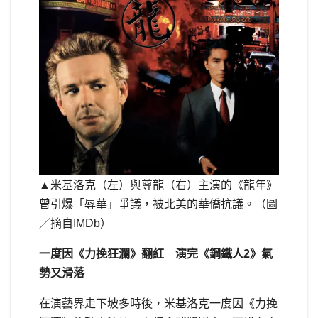
▲米基洛克（左）與尊龍（右）主演的《龍年》
曾引爆「辱華」爭議，被北美的華僑抗議。（圖
／摘自IMDb）
一度因《力挽狂瀾》翻紅 演完《鋼鐵人2》氣
勢又滑落
在演藝界走下坡多時後，米基洛克一度因《力挽