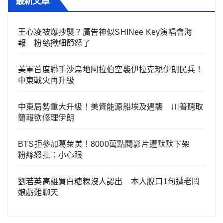
最新文章
王心凌被爆抄襲？廣告神似SHINee Key演唱會海
報 粉絲揪細節怒了
美軍首度聯手沙烏地阿拉伯空襲伊拉克親伊朗民兵！
中東戰火再升級
中東局勢重大升級！美資能源船埃及遇襲 川普聽取
簡報欲修理伊朗
BTS拒參加葛萊美！8000萬點閱影片遭默默下架
粉絲怒批：小心眼
劉若英高雄買白糖粿沒人認出 本人脫口1句遭老闆
娘虧難聊天