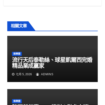
覽
相關文章
娛樂圈
流行天后泰勒絲、球星凱爾西完婚
精品業成贏家
七月 5, 2026
ADMINS
娛樂圈